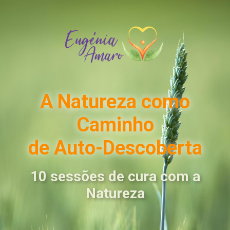
A Natureza como
Caminho
de Auto-Descoberta
10 sessões de cura com a
Natureza