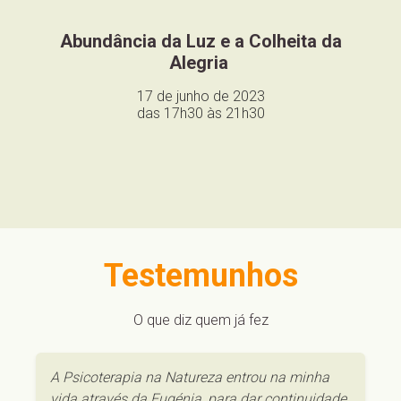
Abundância da Luz e a Colheita da
Alegria
17 de junho de 2023
das 17h30 às 21h30
Testemunhos
O que diz quem já fez
A Psicoterapia na Natureza entrou na minha vida
Se participarem correm o sério risco de: ficar a
através da Eugénia, para dar continuidade à
saber mais sobre os vossos medos, os vossos