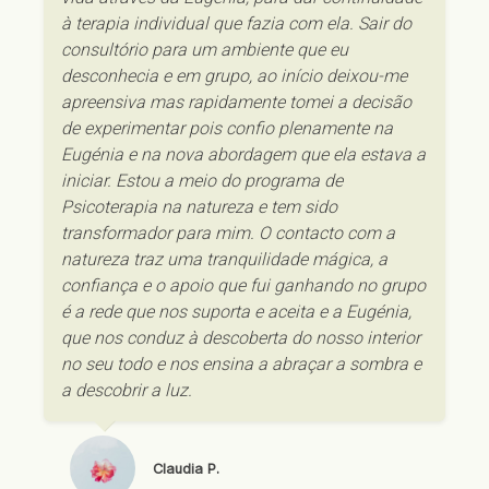
terapia individual que fazia com ela. Sair do
talentos, coisas que estão escondidas e
John Smith
consultório para um ambiente que eu
precisam de sair cá para fora. Vão sentir-se
CEO
desconhecia e em grupo, ao início deixou-me
Raquel
acolhidos pelo grupo e vão-se surpreender com
apreensiva mas rapidamente tomei a decisão de
o que vão descobrir sobre vocês. Só têm de
experimentar pois confio plenamente na Eugénia
Marina
Raquel
experimentar de coração aberto, confiar e
e na nova abordagem que ela estava a iniciar.
deixar-se levar.
Estou a meio do programa de Psicoterapia na
Ana Guimarães
natureza e tem sido transformador para mim. O
contacto com a natureza traz uma tranquilidade
Sara
mágica, a confiança e o apoio que fui ganhando
no grupo é a rede que nos suporta e aceita e a
Virginia
Eugénia, que nos conduz à descoberta do nosso
interior no seu todo e nos ensina a abraçar a
sombra e a descobrir a luz.
Quero saber mais
Ana Baptista
Claudia P.
informações!