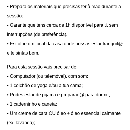
•⁠ ⁠Prepara os materiais que precisas ter à mão durante a
sessão:
•⁠ ⁠Garante que tens cerca de 1h disponível para ti, sem
interrupções (de preferência).
•⁠ ⁠Escolhe um local da casa onde possas estar tranquil@
e te sintas bem.
Para esta sessão vais precisar de:
•⁠ ⁠Computador (ou telemóvel), com som;
•⁠ ⁠1 colchão de yoga e/ou a tua cama;
•⁠ ⁠Podes estar de pijama e preparad@ para dormir;
•⁠ ⁠1 caderninho e caneta;
•⁠ ⁠Um creme de cara OU óleo + óleo essencial calmante
(ex: lavanda);