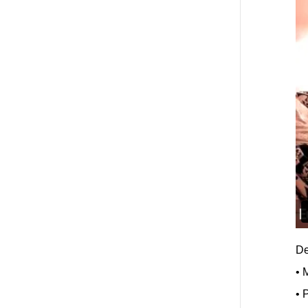
De
• 
• 