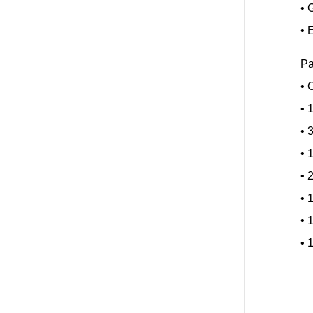
• 
• 
Pa
• 
• 
• 
• 
• 
• 
• 
• 