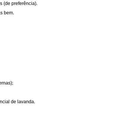
s (de preferência).
as bem.
ernas);
ncial de lavanda.