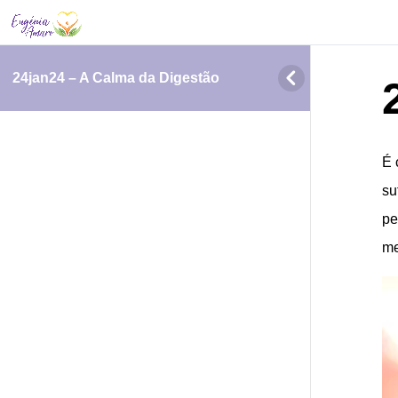
24jan24 – A Calma da Digestão
É 
su
pe
me