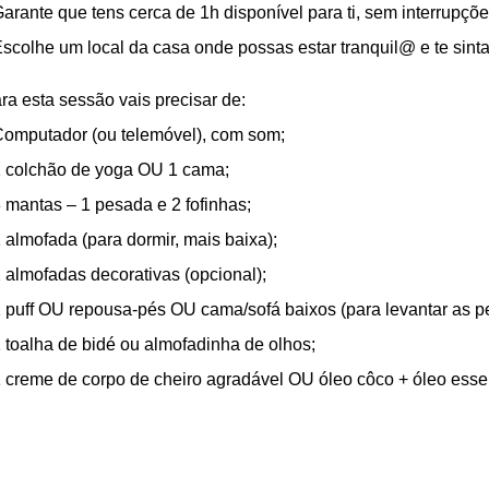
Garante que tens cerca de 1h disponível para ti, sem interrupçõe
Escolhe um local da casa onde possas estar tranquil@ e te sint
ra esta sessão vais precisar de:
Computador (ou telemóvel), com som;
1 colchão de yoga OU 1 cama;
3 mantas – 1 pesada e 2 fofinhas;
1 almofada (para dormir, mais baixa);
2 almofadas decorativas (opcional);
1 puff OU repousa-pés OU cama/sofá baixos (para levantar as p
1 toalha de bidé ou almofadinha de olhos;
1 creme de corpo de cheiro agradável OU óleo côco + óleo esse