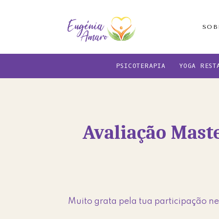
Skip
Skip
to
to
SOB
main
footer
content
PSICOTERAPIA
YOGA REST
Avaliação Maste
Muito grata pela tua participação ne