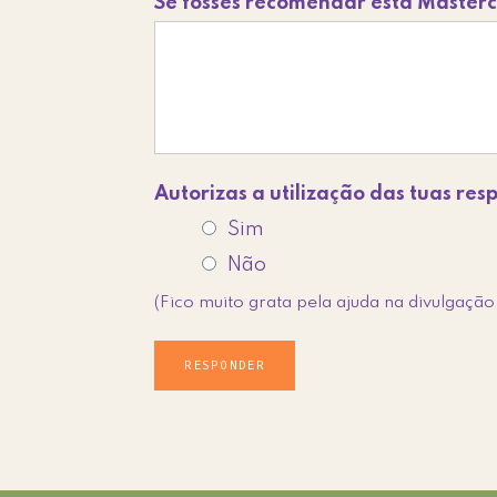
Se fosses recomendar esta Masterc
Autorizas a utilização das tuas re
Sim
Não
(Fico muito grata pela ajuda na divulgaçã
RESPONDER