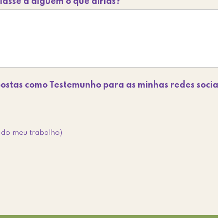
lasse a alguém o que dirias?
spostas como Testemunho para as minhas redes socia
o do meu trabalho)