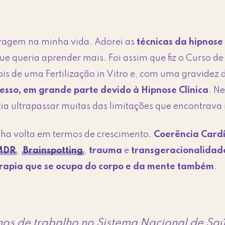
iragem na minha vida. Adorei as
técnicas da hipnose
ue queria aprender mais. Foi assim que fiz o Curso d
s de uma Fertilização in Vitro e, com uma gravidez de
cesso, em grande parte devido à Hipnose Clínica
. Ne
 ultrapassar muitas das limitações que encontrava n
ha volta em termos de crescimento.
Coerência Card
MDR
,
Brainspotting
,
trauma
e
transgeracionalidad
erapia que se ocupa do corpo e da mente também
.
anos de trabalho no Sistema Nacional de Sa