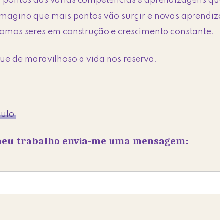
s pontos das várias competências e aprendizagens que
. Imagino que mais pontos vão surgir e novas aprend
Somos seres em construção e crescimento constante.
ue de maravilhoso a vida nos reserva.
.
culo
 meu trabalho envia-me uma mensagem: