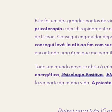
Este foi um dos grandes pontos de v
psicoterapia
e decidi rapidamente q
de Lisboa. Consegui engravidar depoi
consegui levá-la até ao fim com su
encontrado uma área que me permitia
Todo um mundo novo se abriu à min
energética
,
Psicologia Positiva
,
E
fazer parte da minha vida.
A psicot
Deixei para trás 15 