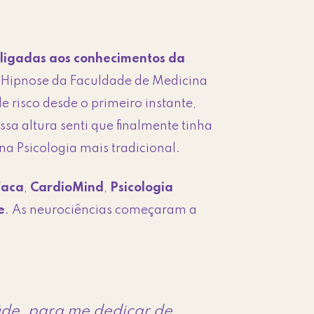
 ligadas aos conhecimentos da
e Hipnose da Faculdade de Medicina
 risco desde o primeiro instante,
ssa altura senti que finalmente tinha
a Psicologia mais tradicional.
íaca
,
CardioMind
,
Psicologia
e
. As neurociências começaram a
úde, para me dedicar de