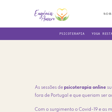
Skip
Skip
to
to
SOB
main
footer
content
PSICOTERAPIA
YOGA REST
As sessões de
psicoterapia online
su
fora de Portugal e que queriam ser
Com o surgimento o Covid-19 e as m