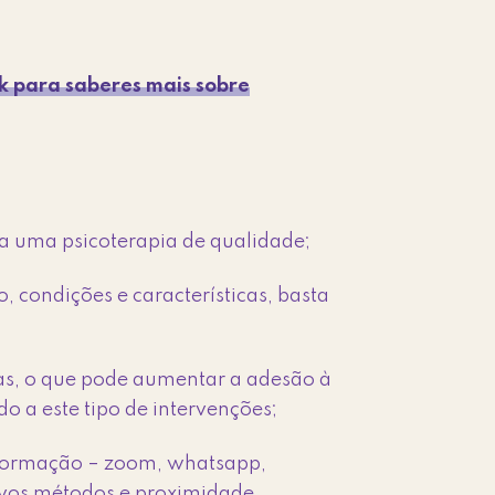
nk para saberes mais sobre
a uma psicoterapia de qualidade;
, condições e características, basta
as, o que pode aumentar a adesão à
o a este tipo de intervenções;
informação – zoom, whatsapp,
ovos métodos e proximidade,