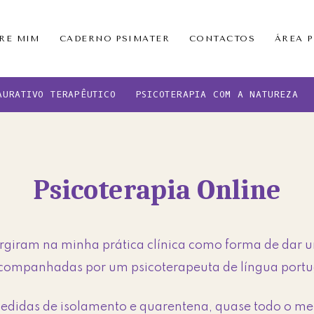
RE MIM
CADERNO PSIMATER
CONTACTOS
ÁREA 
AURATIVO TERAPÊUTICO
PSICOTERAPIA COM A NATUREZA
Psicoterapia Online
rgiram na minha prática clínica como forma de dar 
 acompanhadas por um psicoterapeuta de língua port
edidas de isolamento e quarentena, quase todo o me