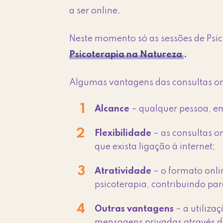
a ser online.
Neste momento só as sessões de Psic
Psicoterapia na Natureza
.
Algumas vantagens das consultas on
Alcance
– qualquer pessoa, em
Flexibilidade
– as consultas o
que exista ligação à internet;
Atratividade
– o formato onl
psicoterapia, contribuindo par
Outras vantagens
– a utiliza
mensagens privadas através d