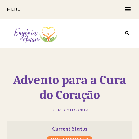
Skip
Skip
MENU
to
to
main
footer
content
Advento para a Cura
do Coração
· SEM CATEGORIA
Current Status