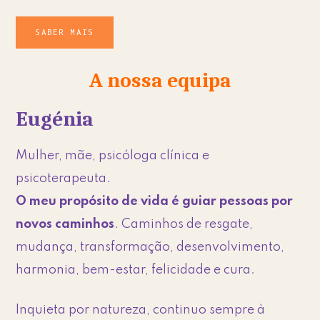
o
SABER MAIS
l
í
A nossa equipa
t
i
Eugénia
c
a
Mulher, mãe, psicóloga clínica e
d
psicoterapeuta.
e
O meu propósito de vida é guiar pessoas por
P
novos caminhos
. Caminhos de resgate,
r
mudança, transformação, desenvolvimento,
i
harmonia, bem-estar, felicidade e cura.
v
a
Inquieta por natureza, continuo sempre à