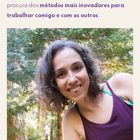
c
procura dos
métodos mais inovadores para
i
trabalhar comigo e com os outros
.
d
a
d
e
*