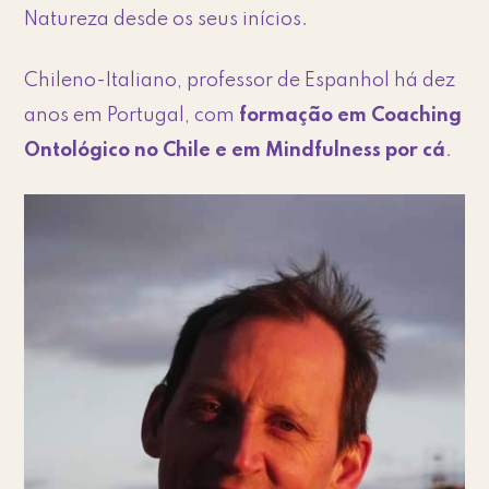
Natureza desde os seus inícios.
Chileno-Italiano, professor de Espanhol há dez
anos em Portugal, com
formação em Coaching
Ontológico no Chile e em Mindfulness por cá
.