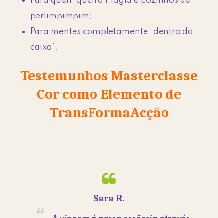
Para quem queira magia e pozinhos de
perlimpimpim;
Para mentes completamente “dentro da
caixa”.
Testemunhos Masterclasse
Cor como Elemento de
TransFormaAcção
te
Sara R.