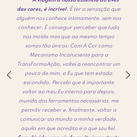
A viagem à nossa essência através
das cores, é incrível
. É ter a sensação que
o
vi
alguém nos conhece intimamente, sem nos
.
conhecer. É conseguir perceber que tudo
sde
nos molda mas que ao mesmo tempo
a
somos tão únicos. Com A Cor como
 e
co
Mecanismo Inconsciente para a
mas
n
TransFormaAção, voltei a reencontrar um
vi
pouco de mim, o Eu que tem estado
do
escondido. Percebi que é importante
foi
pr
voltar ao meu Eu interno para depois,
isa
co
munida das ferramentas necessárias, me
nos
permitir receber e, finalmente, voltar a
os
p
comunicar ao mundo a minha verdade,
de
aquilo em que acredito e a que sou fiel.
.