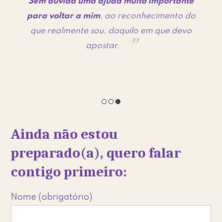
Sem dúvida uma ajuda muito importante
ão
para voltar a mim
, ao reconhecimento do
p
que realmente sou, daquilo em que devo
m
apostar.
Ainda não estou
preparado(a), quero falar
contigo primeiro:
Nome (obrigatório)