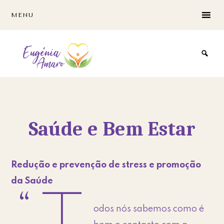
Skip
Skip
MENU
to
to
main
footer
content
Saúde e Bem Estar
Redução e prevenção de stress e promoção
da Saúde
odos nós sabemos como é