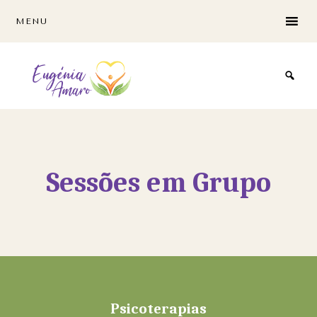
Skip
Skip
MENU
to
to
main
footer
content
Sessões em Grupo
Footer
Psicoterapias