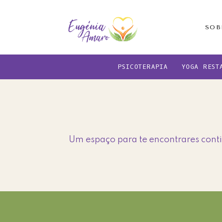
Skip
Skip
to
to
SOB
main
footer
content
PSICOTERAPIA
YOGA REST
Um espaço para te encontrares conti