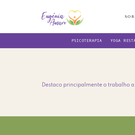
Skip
Skip
to
to
SOB
main
footer
content
PSICOTERAPIA
YOGA REST
Destaco principalmente o trabalho a