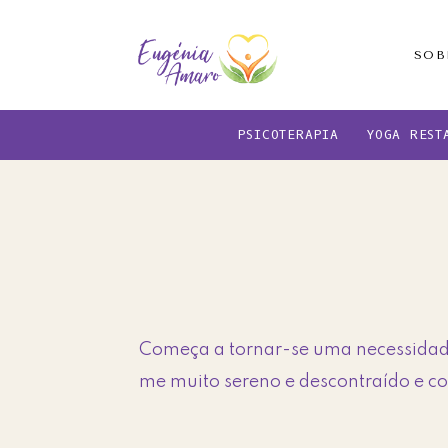
Skip
Skip
to
to
SOB
main
footer
content
PSICOTERAPIA
YOGA REST
Começa a tornar-se uma necessidade
me muito sereno e descontraído e com