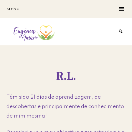
Skip
Skip
MENU
to
to
main
footer
content
R.L.
Têm sido 21 dias de aprendizagem, de
descobertas e principalmente de conhecimento
de mim mesma!