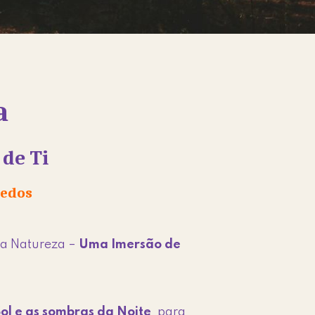
a
de Ti
Medos
 a Natureza –
Uma Imersão de
Sol e as sombras da Noite
, para