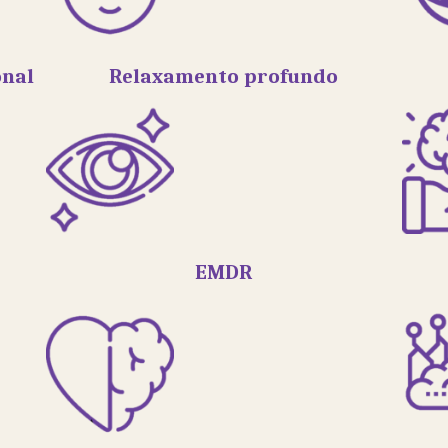
onal
Relaxamento profundo
EMDR