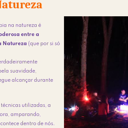
Natureza
pia na natureza é
oderosa entre a
 a Natureza
(que por si só
verdadeiramente
pela suavidade,
egue alcançar durante
técnicas utilizadas, a
dora, amparando,
contece dentro de nós.