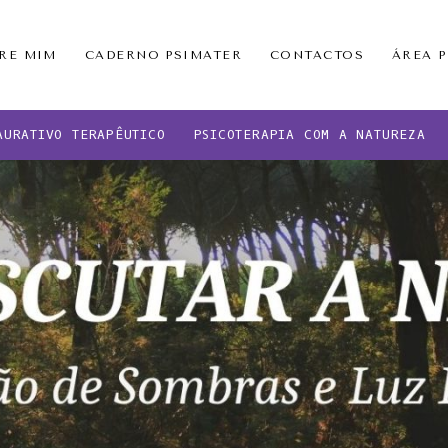
RE MIM
CADERNO PSIMATER
CONTACTOS
ÁREA 
AURATIVO TERAPÊUTICO
PSICOTERAPIA COM A NATUREZA