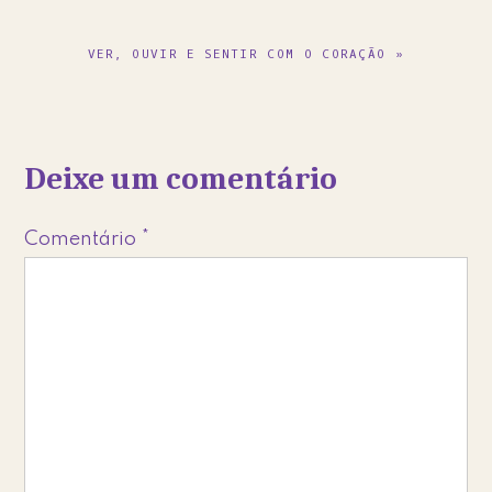
NEXT
VER, OUVIR E SENTIR COM O CORAÇÃO »
POST:
Reader
Deixe um comentário
Interactions
Comentário
*