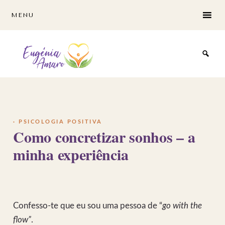
Skip
Skip
MENU
to
to
main
footer
content
·
PSICOLOGIA POSITIVA
Como concretizar sonhos – a
minha experiência
Confesso-te que eu sou uma pessoa de “
go with the
flow”
.