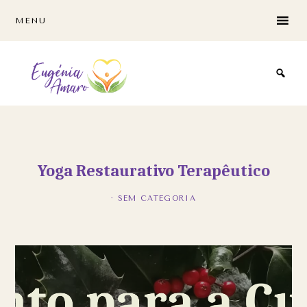
Skip
Skip
MENU
to
to
main
footer
content
Yoga Restaurativo Terapêutico
· SEM CATEGORIA