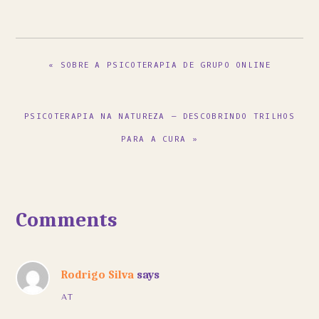
PREVIOUS
« SOBRE A PSICOTERAPIA DE GRUPO ONLINE
POST:
NEXT
PSICOTERAPIA NA NATUREZA – DESCOBRINDO TRILHOS
POST:
PARA A CURA »
Reader
Comments
Interactions
Rodrigo Silva
says
AT