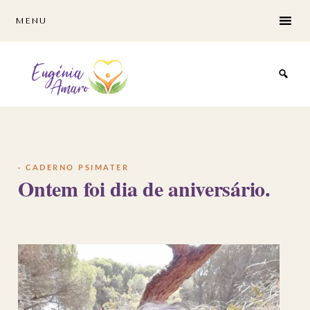
Skip
Skip
MENU
to
to
main
footer
content
·
CADERNO PSIMATER
Ontem foi dia de aniversário.