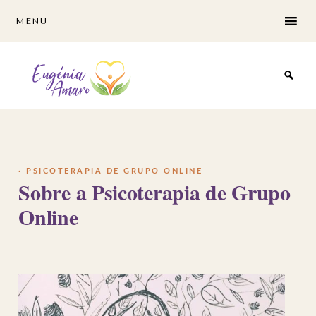
Skip
Skip
MENU
to
to
main
footer
content
·
PSICOTERAPIA DE GRUPO ONLINE
Sobre a Psicoterapia de Grupo
Online