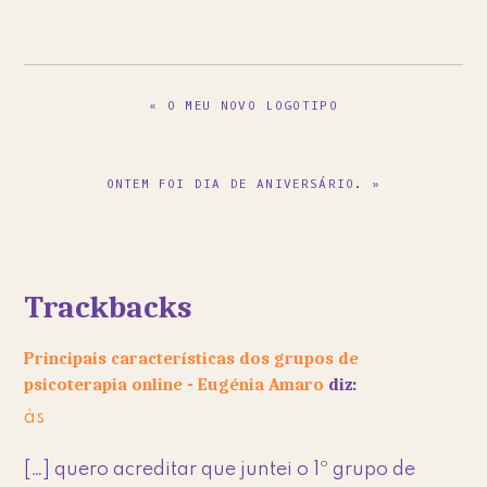
PREVIOUS
« O MEU NOVO LOGOTIPO
POST:
NEXT
ONTEM FOI DIA DE ANIVERSÁRIO. »
POST:
Reader
Trackbacks
Interactions
Principais características dos grupos de
psicoterapia online - Eugénia Amaro
diz:
às
[…] quero acreditar que juntei o 1º grupo de