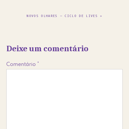
NEXT
NOVOS OLHARES – CICLO DE LIVES »
POST:
Reader
Deixe um comentário
Interactions
Comentário
*