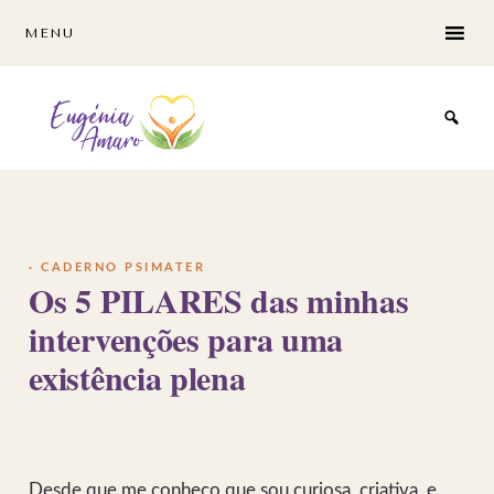
Skip
Skip
MENU
to
to
main
footer
content
·
CADERNO PSIMATER
Os 5 PILARES das minhas
intervenções para uma
existência plena
Desde que me conheço que sou curiosa, criativa, e