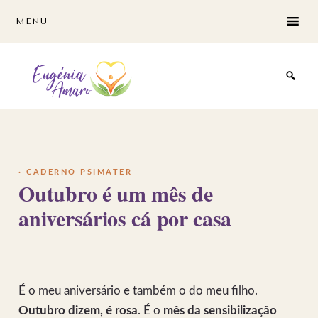
Skip
Skip
MENU
to
to
main
footer
content
·
CADERNO PSIMATER
Outubro é um mês de
aniversários cá por casa
É o meu aniversário e também o do meu filho.
Outubro dizem, é rosa
. É o
mês da sensibilização