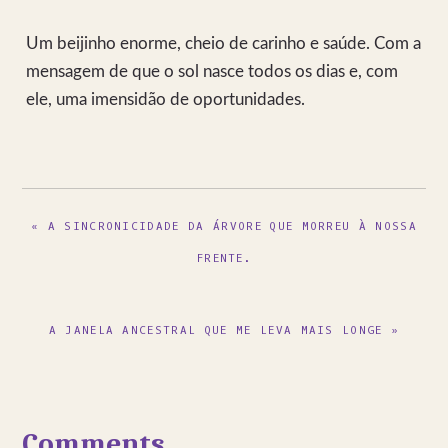
Um beijinho enorme, cheio de carinho e saúde. Com a
mensagem de que o sol nasce todos os dias e, com
ele, uma imensidão de oportunidades.
PREVIOUS
« A SINCRONICIDADE DA ÁRVORE QUE MORREU À NOSSA
POST:
FRENTE.
NEXT
A JANELA ANCESTRAL QUE ME LEVA MAIS LONGE »
POST:
Reader
Comments