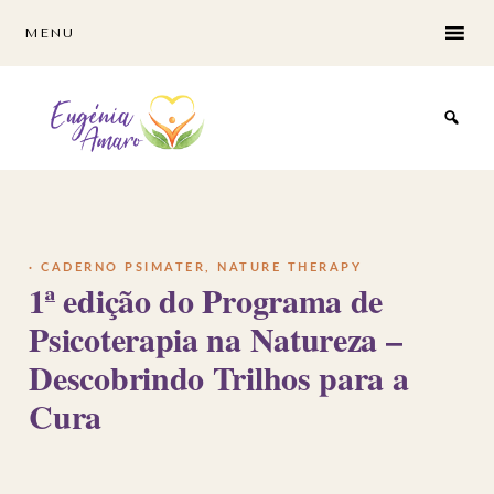
Skip
Skip
MENU
to
to
main
footer
content
·
CADERNO PSIMATER
,
NATURE THERAPY
1ª edição do Programa de
Psicoterapia na Natureza –
Descobrindo Trilhos para a
Cura