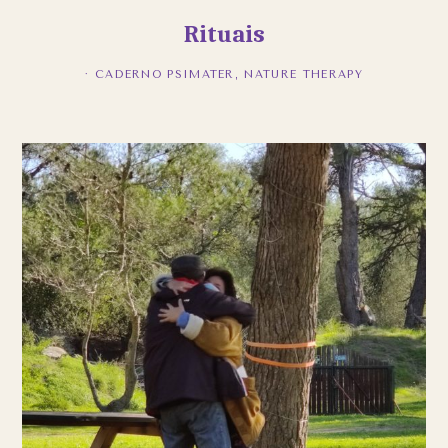
Rituais
·
CADERNO PSIMATER
,
NATURE THERAPY