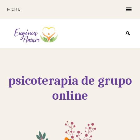
Skip
Skip
MENU
to
to
main
footer
content
psicoterapia de grupo
online