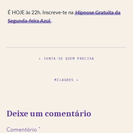
É HOJE às 22h. Inscreve-te na
Hipnose Gratuita da
Segunda-feira Azul
.
PREVIOUS
« JUNTA-SE QUEM PRECISA
POST:
NEXT
MILAGRES »
POST:
Reader
Deixe um comentário
Interactions
Comentário
*