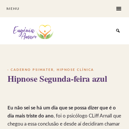
Skip
Skip
MENU
to
to
main
footer
content
·
CADERNO PSIMATER
,
HIPNOSE CLÍNICA
Hipnose Segunda-feira azul
Eu não sei se há um dia que se possa dizer que é o
dia mais triste do ano
, foi o psicólogo CLiff Arnall que
chegou a essa conclusão e desde aí decidiram chamar