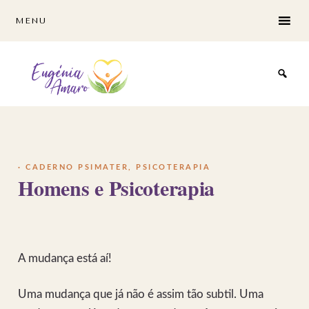
Skip
Skip
MENU
to
to
main
footer
content
·
CADERNO PSIMATER
,
PSICOTERAPIA
Homens e Psicoterapia
A mudança está aí!
Uma mudança que já não é assim tão subtil. Uma